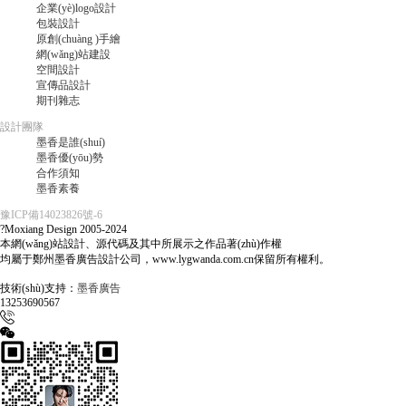
企業(yè)logo設計
包裝設計
原創(chuàng )手繪
網(wǎng)站建設
空間設計
宣傳品設計
期刊雜志
設計團隊
墨香是誰(shuí)
墨香優(yōu)勢
合作須知
墨香素養
豫ICP備14023826號-6
?Moxiang Design 2005-2024
本網(wǎng)站設計、源代碼及其中所展示之作品著(zhù)作權
均屬于鄭州墨香廣告設計公司，www.lygwanda.com.cn保留所有權利。
技術(shù)支持：
墨香廣告
13253690567