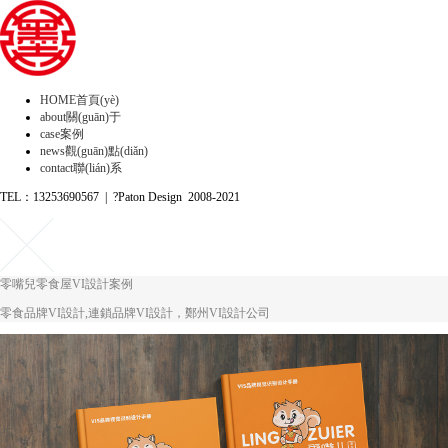
HOME
首頁(yè)
about
關(guān)于
case
案例
news
觀(guān)點(diǎn)
contact
聯(lián)系
TEL：13253690567 | ?Paton Design 2008-2021
零嘴兒零食屋VI設計案例
零食品牌VI設計,連鎖品牌VI設計，鄭州VI設計公司