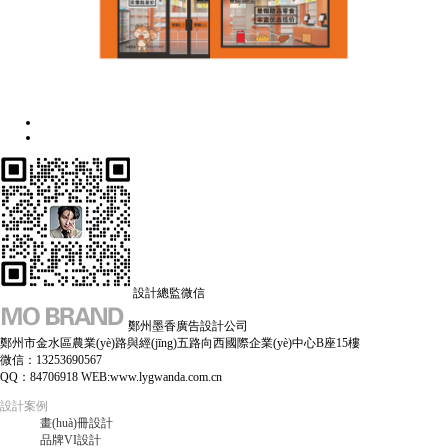
設計總監微信
鄭州墨香廣告設計公司
鄭州市金水區農業(yè)路與經(jīng)五路向西國際企業(yè)中心B座15樓
微信：13253690567
QQ：84706918 WEB:www.lygwanda.com.cn
設計案例
畫(huà)冊設計
品牌VI設計