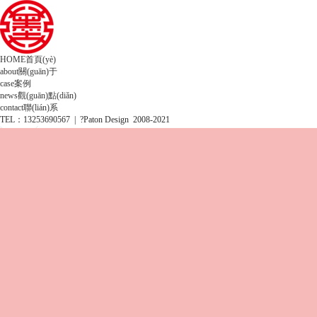
HOME
首頁(yè)
about
關(guān)于
case
案例
news
觀(guān)點(diǎn)
contact
聯(lián)系
TEL：13253690567 | ?Paton Design 2008-2021
SEE OURS WORKS
VI設計
標志設計
手繪IP設計
畫(huà)冊設計
包裝設計
空間設計
網(wǎng)站建設