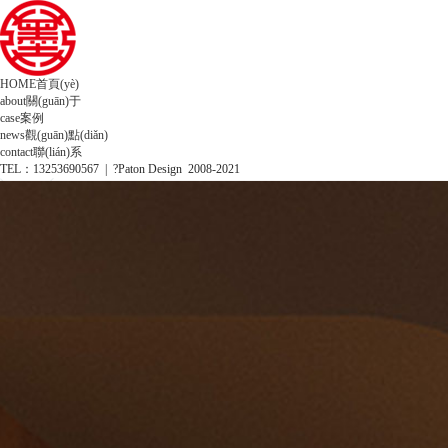
HOME
首頁(yè)
about
關(guān)于
case
案例
news
觀(guān)點(diǎn)
contact
聯(lián)系
TEL：13253690567 | ?Paton Design 2008-2021
SEE OURS WORKS
VI設計
標志設計
手繪IP設計
畫(huà)冊設計
包裝設計
空間設計
網(wǎng)站建設