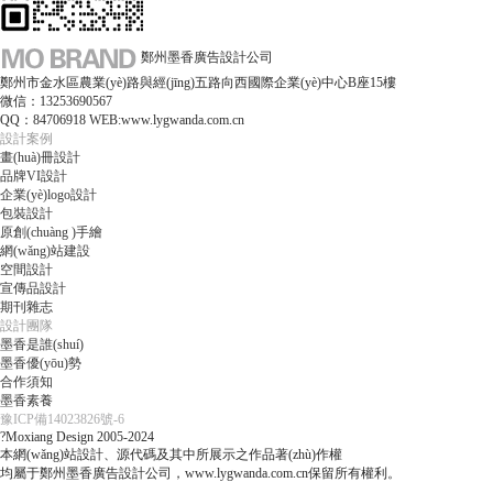
鄭州墨香廣告設計公司
鄭州市金水區農業(yè)路與經(jīng)五路向西國際企業(yè)中心B座15樓
微信：13253690567
QQ：84706918 WEB:www.lygwanda.com.cn
設計案例
畫(huà)冊設計
品牌VI設計
企業(yè)logo設計
包裝設計
原創(chuàng )手繪
網(wǎng)站建設
空間設計
宣傳品設計
期刊雜志
設計團隊
墨香是誰(shuí)
墨香優(yōu)勢
合作須知
墨香素養
豫ICP備14023826號-6
?Moxiang Design 2005-2024
本網(wǎng)站設計、源代碼及其中所展示之作品著(zhù)作權
均屬于鄭州墨香廣告設計公司，www.lygwanda.com.cn保留所有權利。