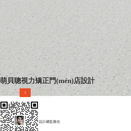
-
萌貝聰視力矯正門(mén)店設計
上一页
1
下一页
設計總監微信