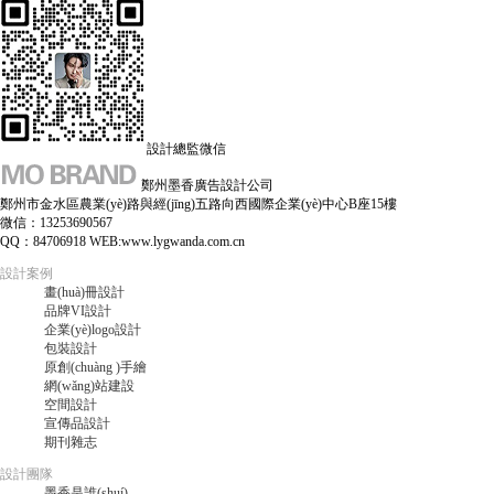
設計總監微信
鄭州墨香廣告設計公司
鄭州市金水區農業(yè)路與經(jīng)五路向西國際企業(yè)中心B座15樓
微信：13253690567
QQ：84706918 WEB:www.lygwanda.com.cn
設計案例
畫(huà)冊設計
品牌VI設計
企業(yè)logo設計
包裝設計
原創(chuàng )手繪
網(wǎng)站建設
空間設計
宣傳品設計
期刊雜志
設計團隊
墨香是誰(shuí)