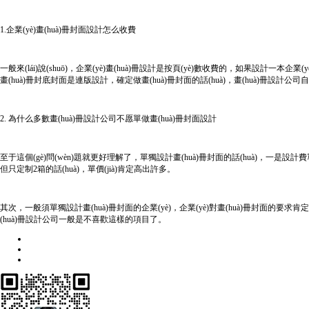
1.企業(yè)畫(huà)冊封面設計怎么收費
一般來(lái)說(shuō)，企業(yè)畫(huà)冊設計是按頁(yè)數收費的，如果設計一本企業(yè)畫
畫(huà)冊封底封面是連版設計，確定做畫(huà)冊封面的話(huà)，畫(huà)冊設計公
2. 為什么多數畫(huà)冊設計公司不愿單做畫(huà)冊封面設計
至于這個(gè)問(wèn)題就更好理解了，單獨設計畫(huà)冊封面的話(huà)，一是設計費單
但只定制2箱的話(huà)，單價(jià)肯定高出許多。
其次，一般須單獨設計畫(huà)冊封面的企業(yè)，企業(yè)對畫(huà)冊封面的要求
(huà)冊設計公司一般是不喜歡這樣的項目了。