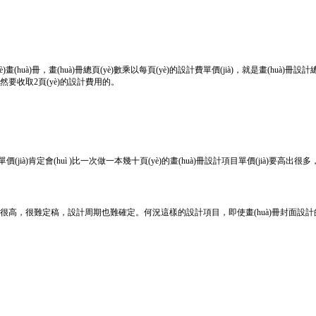
(huà)冊，畫(huà)冊總頁(yè)數乘以每頁(yè)的設計費單價(jià)，就是畫(huà)冊設計總費用
司自然要收取2頁(yè)的設計費用的。
價(jià)肯定會(huì )比一次做一本幾十頁(yè)的畫(huà)冊設計項目單價(jià)要高出很多
肯定很高，很難定稿，設計周期也難確定。何況這樣的設計項目，即使畫(huà)冊封面設計的再