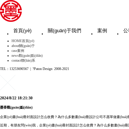
首頁(yè)
關(guān)于我們
案例
公
HOME
首頁(yè)
about
關(guān)于
case
案例
news
觀(guān)點(diǎn)
contact
聯(lián)系
TEL：13253690567 | ?Paton Design 2008-2021
2024/8/22 18:21:30
墨香觀(guān)點(diǎn)
企業(yè)畫(huà)冊封面設計怎么收費？為什么多數畫(huà)冊設計公司不愿單做畫(huà
近期，有朋友問(wèn)我，企業(yè)畫(huà)冊封面設計怎么收費？為什么多數畫(h