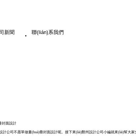
司新聞
聯(lián)系我們
)冊封面設計
uà)冊設計公司不愿單做畫(huà)冊封面設計呢。接下來(lái)鄭州設計公司小編就來(lái)幫