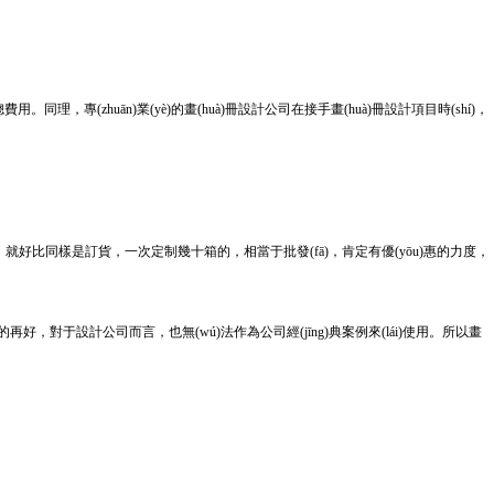
。同理，專(zhuān)業(yè)的畫(huà)冊設計公司在接手畫(huà)冊設計項目時(shí)，
，就好比同樣是訂貨，一次定制幾十箱的，相當于批發(fā)，肯定有優(yōu)惠的力度，
好，對于設計公司而言，也無(wú)法作為公司經(jīng)典案例來(lái)使用。所以畫