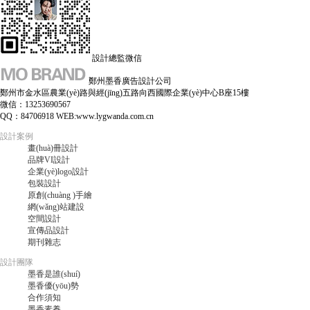
設計總監微信
鄭州墨香廣告設計公司
鄭州市金水區農業(yè)路與經(jīng)五路向西國際企業(yè)中心B座15樓
微信：13253690567
QQ：84706918 WEB:www.lygwanda.com.cn
設計案例
畫(huà)冊設計
品牌VI設計
企業(yè)logo設計
包裝設計
原創(chuàng )手繪
網(wǎng)站建設
空間設計
宣傳品設計
期刊雜志
設計團隊
墨香是誰(shuí)
墨香優(yōu)勢
合作須知
墨香素養