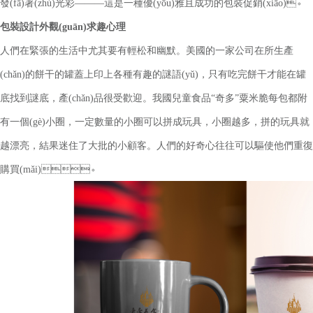
發(fā)著(zhù)光彩———這是一種優(yōu)雅且成功的包裝促銷(xiāo)。
包裝設計外觀(guān)求趣心理
人們在緊張的生活中尤其要有輕松和幽默。美國的一家公司在所生產
(chǎn)的餅干的罐蓋上印上各種有趣的謎語(yǔ)，只有吃完餅干才能在罐
底找到謎底，產(chǎn)品很受歡迎。我國兒童食品“奇多”粟米脆每包都附
有一個(gè)小圈，一定數量的小圈可以拼成玩具，小圈越多，拼的玩具就
越漂亮，結果迷住了大批的小顧客。人們的好奇心往往可以驅使他們重復
購買(mǎi)。