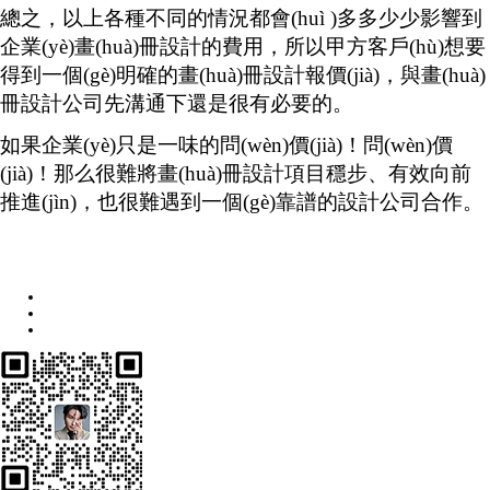
總之，以上各種不同的情況都會(huì )多多少少影響到
企業(yè)畫(huà)冊設計的費用，所以甲方客戶(hù)想要
得到一個(gè)明確的畫(huà)冊設計報價(jià)，與畫(huà)
冊設計公司先溝通下還是很有必要的。
如果企業(yè)只是一味的問(wèn)價(jià)！問(wèn)價
(jià)！那么很難將畫(huà)冊設計項目穩步、有效向前
推進(jìn)，也很難遇到一個(gè)靠譜的設計公司合作。