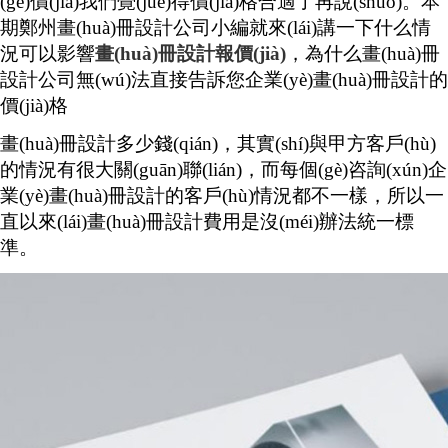
(gè)價(jià)我們覺(jué)得價(jià)格合適了再說(shuō)。本
期鄭州畫(huà)冊設計公司小編就來(lái)講一下什么情
況可以影響
畫(huà)冊設計報價(jià)
，為什么畫(huà)冊
設計公司無(wú)法直接告訴您企業(yè)畫(huà)冊設計的
價(jià)格
畫(huà)冊設計多少錢(qián)，其實(shí)與甲方客戶(hù)
的情況有很大關(guān)聯(lián)，而每個(gè)咨詢(xún)企
業(yè)畫(huà)冊設計的客戶(hù)情況都不一樣，所以一
直以來(lái)畫(huà)冊設計費用是沒(méi)辦法統一標
準。