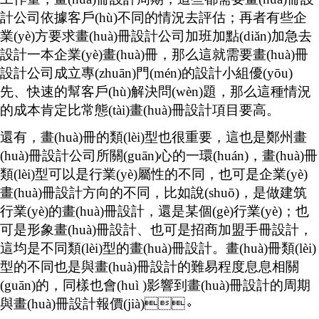
計公司依據客戶(hù)不同的情況去評估；再者有些企
業(yè)方要求畫(huà)冊設計公司加班加點(diǎn)加急去
設計一本企業(yè)畫(huà)冊，那么這就需要畫(huà)冊
設計公司成立專(zhuān)門(mén)的設計小組優(yōu)
先、快速的幫客戶(hù)解決問(wèn)題，那么這種情況
的成本肯定比常態(tài)畫(huà)冊設計項目要高。
還有，畫(huà)冊的類(lèi)型也很重要，這也是鄭州畫
(huà)冊設計公司所關(guān)心的一環(huán)，畫(huà)冊
類(lèi)型可以是行業(yè)屬性的不同，也可是企業(yè)
畫(huà)冊設計方向的不同，比如說(shuō)，是做建筑
行業(yè)的畫(huà)冊設計，還是某個(gè)行業(yè)；也
可是形象畫(huà)冊設計、也可是招商加盟手冊設計，
這均是不同類(lèi)型的畫(huà)冊設計。畫(huà)冊類(lèi)
型的不同也是與畫(huà)冊設計的難易程度息息相關
(guān)的，同樣也會(huì )影響到畫(huà)冊設計的周期
與畫(huà)冊設計報價(jià)。