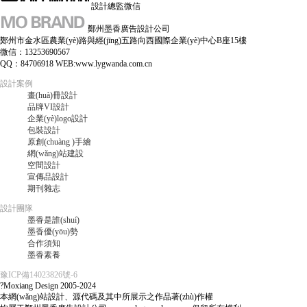
設計總監微信
鄭州墨香廣告設計公司
鄭州市金水區農業(yè)路與經(jīng)五路向西國際企業(yè)中心B座15樓
微信：13253690567
QQ：84706918 WEB:www.lygwanda.com.cn
設計案例
畫(huà)冊設計
品牌VI設計
企業(yè)logo設計
包裝設計
原創(chuàng )手繪
網(wǎng)站建設
空間設計
宣傳品設計
期刊雜志
設計團隊
墨香是誰(shuí)
墨香優(yōu)勢
合作須知
墨香素養
豫ICP備14023826號-6
?Moxiang Design 2005-2024
本網(wǎng)站設計、源代碼及其中所展示之作品著(zhù)作權