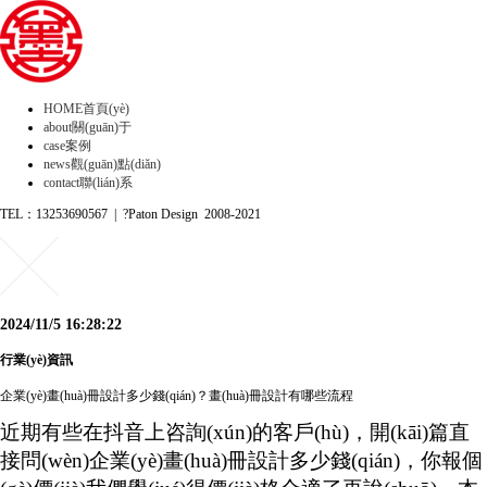
HOME
首頁(yè)
about
關(guān)于
case
案例
news
觀(guān)點(diǎn)
contact
聯(lián)系
TEL：13253690567 | ?Paton Design 2008-2021
2024/11/5 16:28:22
行業(yè)資訊
企業(yè)畫(huà)冊設計多少錢(qián)？畫(huà)冊設計有哪些流程
近期有些在抖音上咨詢(xún)的客戶(hù)，開(kāi)篇直
接問(wèn)企業(yè)畫(huà)冊設計多少錢(qián)，你報個