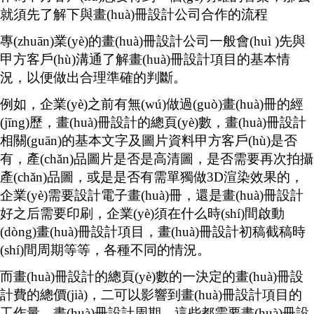
就須先了解下與畫(huà)冊設計公司合作的流程
專(zhuān)業(yè)的畫(huà)冊設計公司一般會(huì )先與
甲方客戶(hù)溝通了解畫(huà)冊設計項目的基本情
況，以便做出合理準確的判斷。
例如，企業(yè)之前有無(wú)做過(guò)畫(huà)冊的經
(jīng)歷，畫(huà)冊設計的總頁(yè)數，畫(huà)冊設計
相關(guān)的基本文字及圖片資料甲方客戶(hù)是否
有，產(chǎn)品圖片是否是高清圖，是否需要再次拍攝
產(chǎn)品圖，或是是否有需單獨做3D渲染效果的，
企業(yè)需要設計電子畫(huà)冊，還是畫(huà)冊設計
好之后需要印刷，企業(yè)須在什么時(shí)間啟動
(dòng)畫(huà)冊設計項目，畫(huà)冊設計初稿截稿時
(shí)間周期等等，各種不同的情況。
而畫(huà)冊設計的總頁(yè)數的一決定的畫(huà)冊設
計費的總價(jià)，二可以影響到畫(huà)冊設計項目的
工作量，畫(huà)冊設計周期，這些都需要畫(huà)冊設